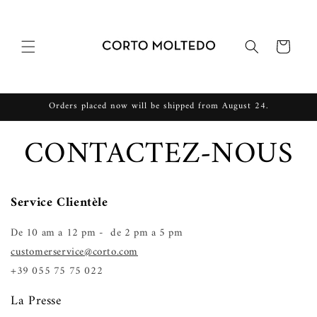
et passer
au
contenu
Panier
Orders placed now will be shipped from August 24.
CONTACTEZ-NOUS
Service Clientèle
De 10 am a 12 pm - de 2 pm a 5 pm
customerservice@corto.com
+39 055 75 75 022
La Presse