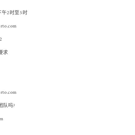
下午2时至5时
orto.com
2
要求
orto.com
团队吗?
om