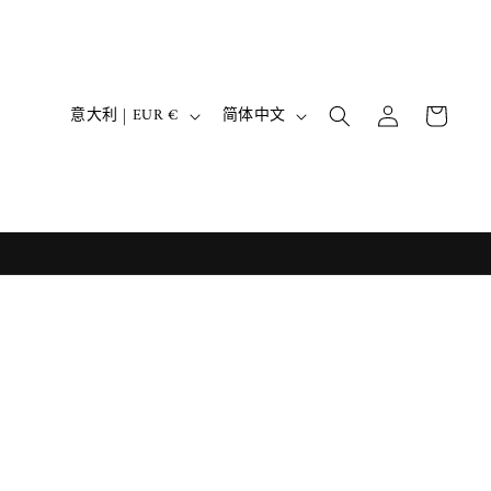
购
国
语
登
物
意大利 | EUR €
简体中文
录
家
言
车
/
地
区