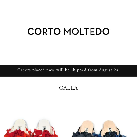
Orders placed now will be shipped from August 24.
C
CALLA
o
l
l
e
z
i