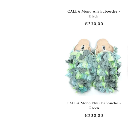
CALLA Mono Aili Babouche -
Black
Prezzo
€230,00
di
listino
CALLA Mono Niki Babouche -
Green
Prezzo
€230,00
di