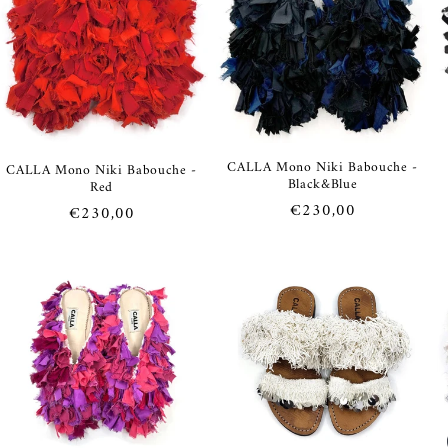
o
n
e
:
CALLA Mono Niki Babouche -
CALLA Mono Niki Babouche -
Black&Blue
Red
Prezzo
€230,00
Prezzo
€230,00
di
di
listino
listino