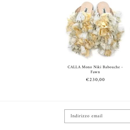
listino
CALLA Mono Niki Babouche -
Fawn
Prezzo
€230,00
di
listino
Indirizzo email