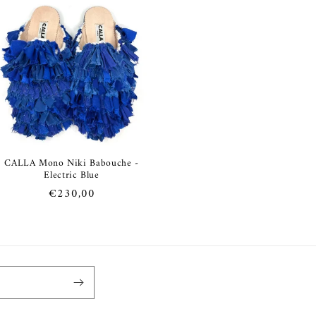
listino
listino
CALLA Mono Niki Babouche -
Electric Blue
Prezzo
€230,00
di
listino