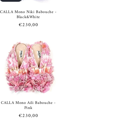
CALLA Mono Niki Babouche -
Black&White
Prezzo
€230,00
di
listino
CALLA Mono Aili Babouche -
Pink
Prezzo
€230,00
di
listino