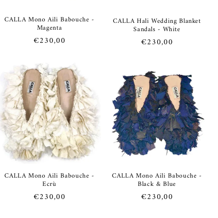
CALLA Mono Aili Babouche -
CALLA Hali Wedding Blanket
Magenta
Sandals - White
Prezzo
€230,00
Prezzo
€230,00
di
di
listino
listino
CALLA Mono Aili Babouche -
CALLA Mono Aili Babouche -
Ecrù
Black & Blue
Prezzo
€230,00
Prezzo
€230,00
di
di