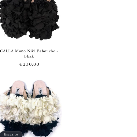
e
o
g
r
a
f
CALLA Mono Niki Babouche -
Black
i
Prezzo
€230,00
c
di
a
listino
Esaurito