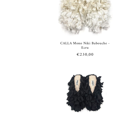
CALLA Mono Niki Babouche -
Ecru
Prezzo
€230,00
di
listino